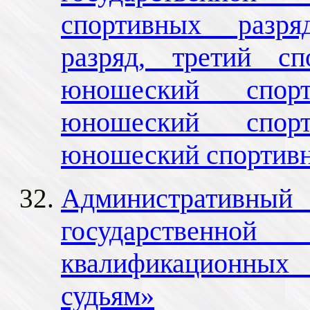
спортивных разря
разряд, третий сп
юношеский спор
юношеский спор
юношеский спортивн
Административный 
государственно
квалификационны
судьям»