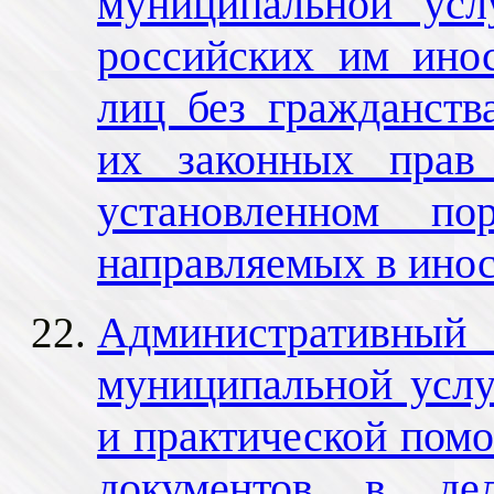
муниципальной усл
российских им ино
лиц без гражданств
их законных прав
установленном по
направляемых в инос
Административный 
муниципальной услу
и практической помо
документов в дел