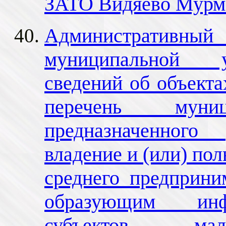
ЗАТО Видяево Мурма
Административный 
муниципальной у
сведений об объект
перечень муниц
предназначенного
владение и (или) пол
среднего предприни
образующим инф
субъектов м