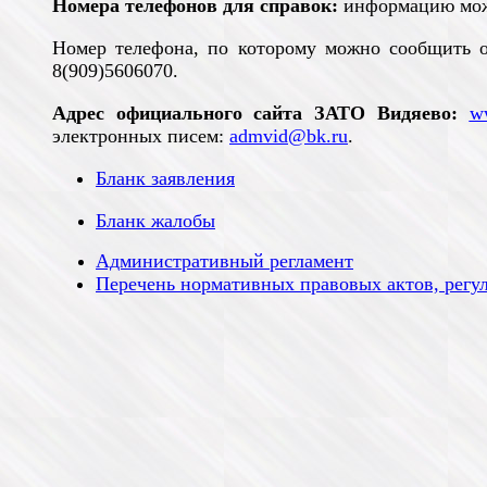
Номера телефонов для справок:
информацию можн
Номер телефона, по которому можно сообщить о
8(909)5606070.
Адрес официального сайта ЗАТО Видяево:
w
электронных писем:
admvid
@
bk
.
ru
.
Бланк заявления
Бланк жалобы
Административный регламент
Перечень нормативных правовых актов, рег