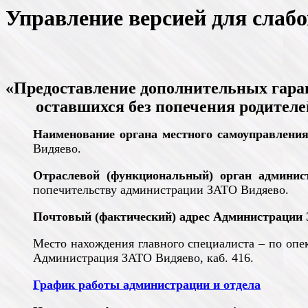
Управление версией для слаб
«Предоставление дополнительных гаран
оставшихся без попечения родителей
Наименование
о
ргана местного самоуправлен
Видяево.
Отраслевой (функциональный) орган админис
попечительству администрации ЗАТО Видяево.
Почтовый (фактический) адрес Администрации
Место нахождения главного специалиста – по опек
Администрация ЗАТО Видяево, каб. 416.
График работы администрации и отдела