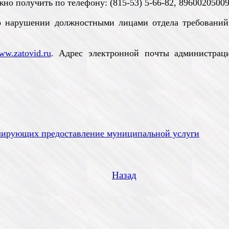
о получить по телефону: (815-53) 5-66-82, 89600205009
 нарушении должностными лицами отдела требований ад
ww.zatovid.ru
. Адрес электронной почты администрац
улирующих предоставление муниципальной услуги
Назад