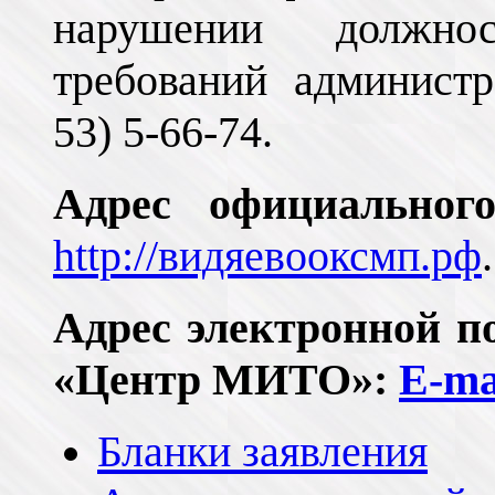
нарушении должно
требований администр
53) 5-66-74.
Адрес официально
http://видяевооксмп.рф
.
Адрес электронной 
«Центр МИТО»:
E
-
ma
Бланки заявления