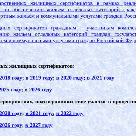
дарственных жилищных сертификатов в рамках реали
в по обеспечению жильем отдельных категорий граж
ртным жильем и коммунальными услугами граждан Росс
щных сертификатов гражданам – участникам компле
чению жильем отдельных категорий граждан государ
ем и коммунальными услугами граждан Российской Фед
нных жилищных сертификатов:
2018 году
;
в 2019 году
;
в 2020 году
;
в 202
1
году
2025 году
;
в 2026 году
ероприятиях, подтвердивших свое участие в процессн
20
20
году
;
в 20
2
1
году
;
в 20
2
2
году
20
26
году
;
в 2027 году