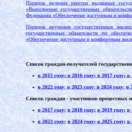
Порядок ведения реестра выданных госу
«Выполнение государственных обязательст
Федерации «Обеспечение доступным и комфо
Порядок вручения государственных жили
государственных обязательств по обеспе
«Обеспечение доступным и комфортным жиль
Список граждан-получателей государстве
в 2015 году
;
в 2016 году
;
в 2017 году
;
в 
в 202
2
году
;
в 202
3
году
;
в 202
4
году
;
в 
Список граждан - участников процессных м
в 2017 году
;
в 2018 году
;
в 2019 году
;
в 
в 20
2
3
году
;
в 20
24
году;
в 20
25
году
;
в 