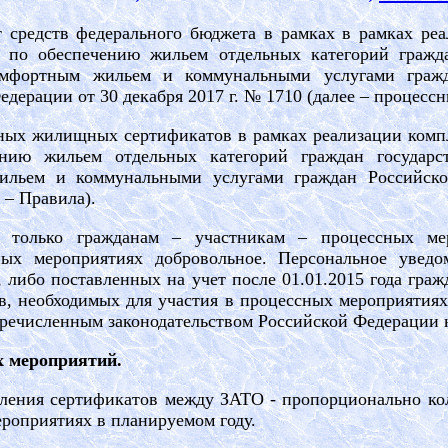
ет средств федерального бюджета в рамках в рамках ре
в по обеспечению жильем отдельных категорий гражд
мфортным жильем и коммунальными услугами гражд
дерации от 30 декабря 2017 г. № 1710 (далее – процессн
нных жилищных сертификатов в рамках реализации ком
чению жильем отдельных категорий граждан государ
ильем и коммунальными услугами граждан Российско
 – Правила).
я только гражданам – участникам – процессных ме
ных мероприятиях добровольное. Персональное увед
, либо поставленных на учет после 01.01.2015 года гра
в, необходимых для участия в процессных мероприятиях
еречисленным законодательством Российской Федерации 
х мероприятий.
еления сертификатов между ЗАТО - пропорционально кол
ероприятиях
в планируемом году.