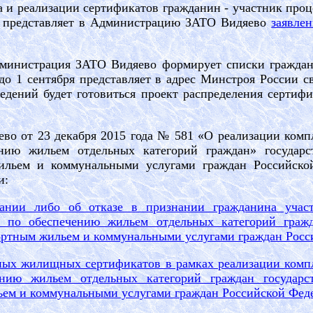
а и реализации сертификатов гражданин - участник про
, представляет в Администрацию ЗАТО Видяево
заявле
министрация ЗАТО Видяево формирует списки граждан,
до 1 сентября представляет в адрес Минстроя России с
ведений будет готовиться проект распределения серти
о от 23 декабря 2015 года № 581 «О реализации ком
чению жильем отдельных категорий граждан» государ
льем и коммунальными услугами граждан Российско
и:
ании либо об отказе в признании гражданина учас
в по обеспечению жильем отдельных категорий граж
ртным жильем и коммунальными услугами граждан Росс
ных жилищных сертификатов в рамках реализации ком
чению жильем отдельных категорий граждан государ
ем и коммунальными услугами граждан Российской Фед