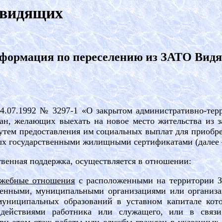
овидящих
формация по переселению из ЗАТО Видя
14.07.1992 № 3297-1 «О закрытом административно-терр
ан, желающих выехать на новое место жительства из з
путем предоставления им социальных выплат для приоб
мых государственными жилищными сертификатами (далее
рственная поддержка, осуществляется в отношении:
ужебные отношения
с расположенными на территории З
твенными, муниципальными организациями или организа
муниципальных образований в уставном капитале кото
действиями работника или служащего, или в связи