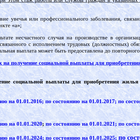
ри этом стаж работы или службы граждан в указанных 
твие увечья или профессионального заболевания, связа
нкте «а»;
льтате несчастного случая на производстве в организа
 связанного с исполнением трудовых (должностных) обя
льная выплата может быть предоставлена до повторного 
х на получение социальной выплаты для приобретен
чение социальной выплаты для приобретения жилья
нию на 01.01.2016
; по состоянию на 01.01.2017
; по сост
нию на 01.01
.
2020
;
по состоянию на 01.01
.
202
1
;
по состо
по сос
ию на 01.01.2024
;
по состоянию на 01.01.2025
;