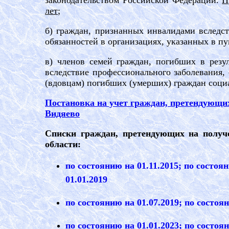
законодательством Российской Федерации.
П
лет
;
б) граждан, признанных инвалидами вследс
обязанностей в организациях, указанных в пу
в) членов семей граждан, погибших в резу
вследствие профессионального заболевания,
(вдовцам) погибших (умерших) граждан социа
Постановка на учет граждан, претендующи
Видяево
Списки граждан, претендующих на полу
области:
по состоянию на 01.11.2015
; по состоя
01.01.2019
по состоянию на 01.07
.
2019
; по состоя
по состоянию на 01.01.2023;
по состоян